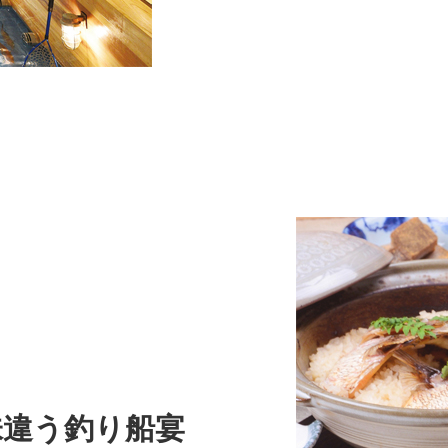
味違う釣り船宴