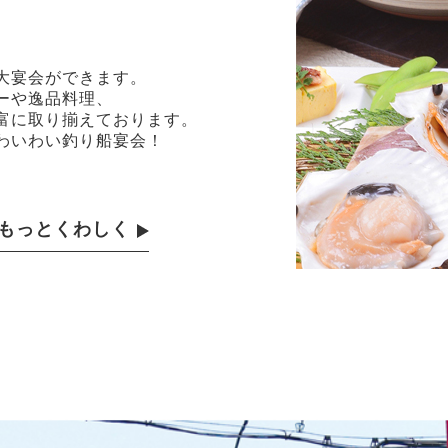
大宴会ができます。
ーや逸品料理、
富に取り揃えております。
わいわい釣り船宴会！
もっとくわしく