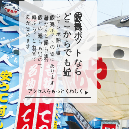
どこからでも近い。
大阪の観光スポットなら、
釣りが楽しめます。
気軽にふらっと立ち寄って
大阪のどの観光地からも近いので
新世界店はなんと通天閣から徒歩1分。
大阪の観光スポットの近くにあります。
ジャンボ釣船つり吉は
アクセスをもっとくわしく