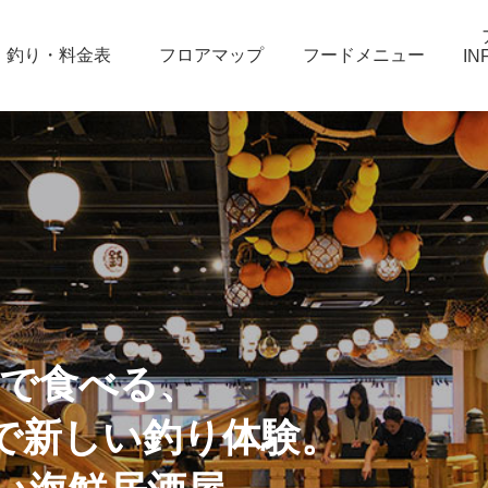
釣り・料金表
フロアマップ
フードメニュー
IN
場で食べる、
で新しい釣り体験。