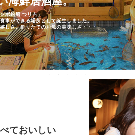
い海鮮居酒屋。
ンボ釣船 つり吉」
食事ができる場所として
誕生しました。
嬉しさ、
釣りたてのお魚の美味しさ・・・
食べておいしい